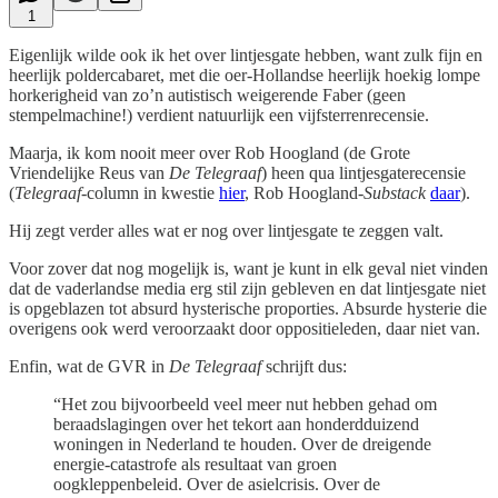
1
Eigenlijk wilde ook ik het over lintjesgate hebben, want zulk fijn en
heerlijk poldercabaret, met die oer-Hollandse heerlijk hoekig lompe
horkerigheid van zo’n autistisch weigerende Faber (geen
stempelmachine!) verdient natuurlijk een vijfsterrenrecensie.
Maarja, ik kom nooit meer over Rob Hoogland (de Grote
Vriendelijke Reus van
De Telegraaf
) heen qua lintjesgaterecensie
(
Telegraaf
-column in kwestie
hier
, Rob Hoogland-
Substack
daar
).
Hij zegt verder alles wat er nog over lintjesgate te zeggen valt.
Voor zover dat nog mogelijk is, want je kunt in elk geval niet vinden
dat de vaderlandse media erg stil zijn gebleven en dat lintjesgate niet
is opgeblazen tot absurd hysterische proporties. Absurde hysterie die
overigens ook werd veroorzaakt door oppositieleden, daar niet van.
Enfin, wat de GVR in
De Telegraaf
schrijft dus:
“Het zou bijvoorbeeld veel meer nut hebben gehad om
beraadslagingen over het tekort aan honderdduizend
woningen in Nederland te houden. Over de dreigende
energie-catastrofe als resultaat van groen
oogkleppenbeleid. Over de asielcrisis. Over de