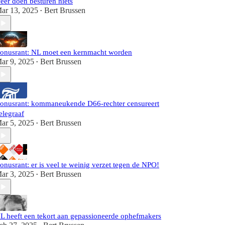
eer doen besturen niets
ar 13, 2025
Bert Brussen
•
onusrant: NL moet een kernmacht worden
ar 9, 2025
Bert Brussen
•
onusrant: kommaneukende D66-rechter censureert
elegraaf
ar 5, 2025
Bert Brussen
•
onusrant: er is veel te weinig verzet tegen de NPO!
ar 3, 2025
Bert Brussen
•
L heeft een tekort aan gepassioneerde ophefmakers