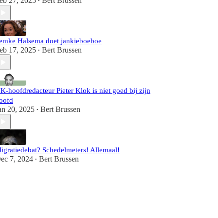
eb 27, 2025
Bert Brussen
•
emke Halsema doet jankieboeboe
eb 17, 2025
Bert Brussen
•
K-hoofdredacteur Pieter Klok is niet goed bij zijn
oofd
an 20, 2025
Bert Brussen
•
igratiedebat? Schedelmeters! Allemaal!
ec 7, 2024
Bert Brussen
•