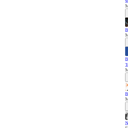
w
M
B
M
B
T
M
B
M
N