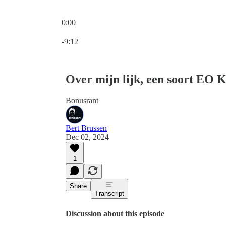
0:00
Current time: 0:00 / Total time: -9:12
-9:12
Over mijn lijk, een soort EO 
Bonusrant
Bert Brussen
Dec 02, 2024
1
Share
Transcript
Discussion about this episode