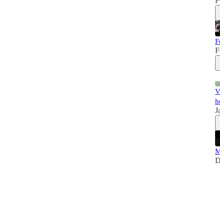
F
F
F
V
h
J
M
D