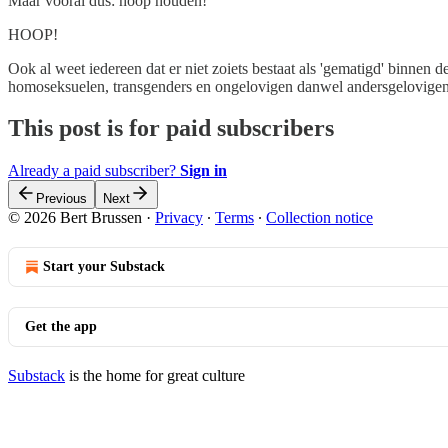
Maar vooral dus: hoop houden!
HOOP!
Ook al weet iedereen dat er niet zoiets bestaat als 'gematigd' binnen 
homoseksuelen, transgenders en ongelovigen danwel andersgelovigen he
This post is for paid subscribers
Already a paid subscriber?
Sign in
Previous
Next
© 2026 Bert Brussen
·
Privacy
∙
Terms
∙
Collection notice
Start your Substack
Get the app
Substack
is the home for great culture