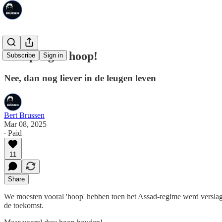
Sta op tegen hoop!
Subscribe
Sign in
Nee, dan nog liever in de leugen leven
Bert Brussen
Mar 08, 2025
∙ Paid
11
Share
We moesten vooral 'hoop' hebben toen het Assad-regime werd versla
de toekomst.