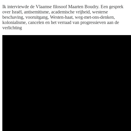
Ik interviewde de Vlaamse filosoof Maarten Boudry. Een gesprek
over Israël, antisemitisme, academische vrijheid, westerse
beschaving, vooruitgang, Westen-haat, weg-met-ons-denken,
kolonialisme, cancelen en het verraad van progressieven aan de
verlichting