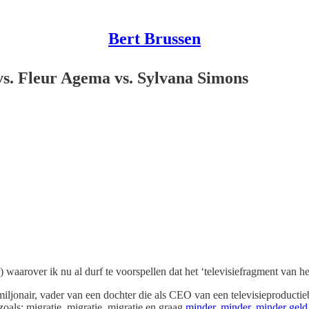
Bert Brussen
vs. Fleur Agema vs. Sylvana Simons
 waarover ik nu al durf te voorspellen dat het ‘televisiefragment van het
imiljonair, vader van een dochter die als CEO van een televisieproductie
als: migratie, migratie, migratie en graag
minder, minder, minder gel