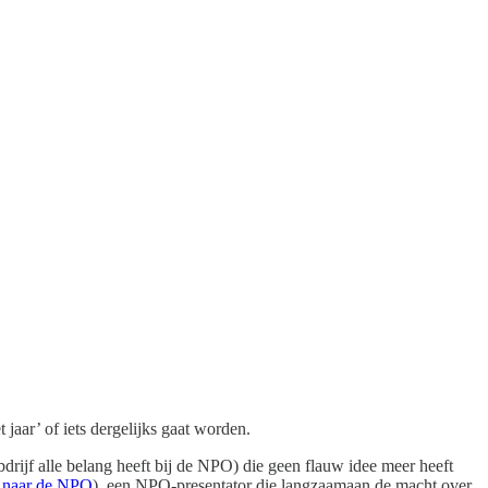
 jaar’ of iets dergelijks gaat worden.
bdrijf alle belang heeft bij de NPO) die geen flauw idee meer heeft
d naar de NPO
), een NPO-presentator die langzaamaan de macht over