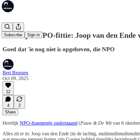
Kostelijke NPO-fittie: Joop van den Ende 
Subscribe
Sign in
Goed dat 'ie nog niet is opgeheven, die NPO
Bert Brussen
Oct 09, 2025
12
4
2
Share
Heerlijk
NPO-fragmentje onderstaand
(
Pauw & De Wit
van 8 oktober)
Alles zit er in: Joop van den Ende (in de tachtig, multimultimultimult
wat gewone mensen buiten zijn Gooise bubbel dagelijks bezighoudt (zo