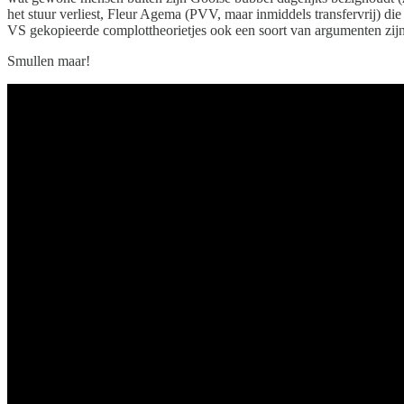
het stuur verliest, Fleur Agema (PVV, maar inmiddels transfervrij) di
VS gekopieerde complottheorietjes ook een soort van argumenten zijn
Smullen maar!